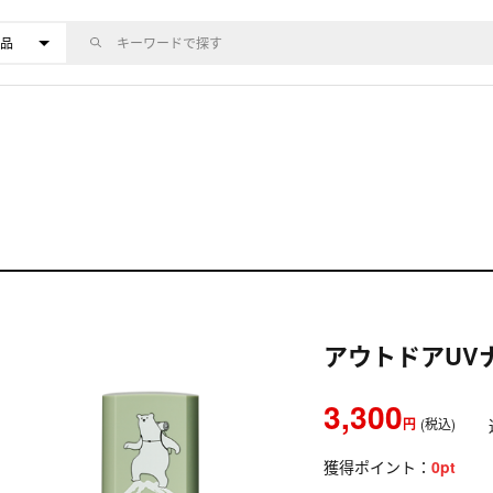
アウトドアUV
3,300
円
(税込)
獲得ポイント：
0
pt