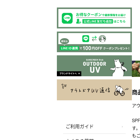
商
ア
SP
ご利用ガイド
す
も